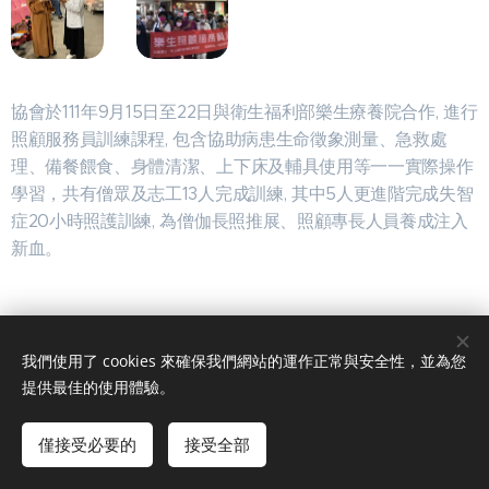
協會於111年9月15日至22日與衛生福利部樂生療養院合作, 進行
照顧服務員訓練課程, 包含協助病患生命徵象測量、急救處
理、備餐餵食、身體清潔、上下床及輔具使用等一一實際操作
學習，共有僧眾及志工13人完成訓練, 其中5人更進階完成失智
症20小時照護訓練, 為僧伽長照推展、照顧專長人員養成注入
新血。
我們使用了 cookies 來確保我們網站的運作正常與安全性，並為您
提供最佳的使用體驗。
版權所有@社團法人中華僧伽長照人文關懷教育協會
Cookies
Languages
僅接受必要的
接受全部
English
中文 (繁體)