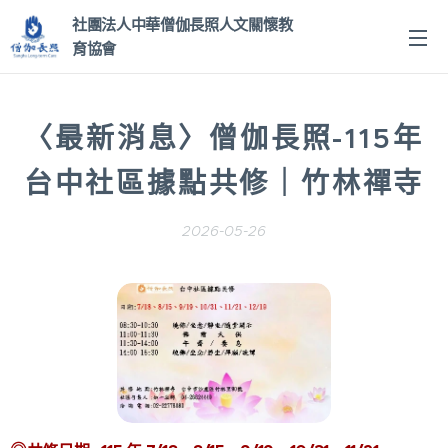
社團法人中華僧伽長照人文關
懷教
育協會
〈最新消息〉
僧伽長照-115年
台中社區據點共修｜竹林禪寺
2026-05-26