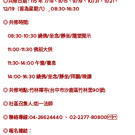
◎
共修日期 : 115 年 7/18、8/15、9/19、10/31、11/21、
12/19（皆為星期六
）_
08:30
-16:30
◎ 共修時間:
08:30-10:30 繞佛/坐念/靜坐/隨堂開示
11:00-11:30 佛前大供
11:30-14:00 午齋/養息
14:00-16:30 繞佛/坐念/靜坐/拜願/晚課
◎ 共修地點:竹林禪寺(台中市沙鹿區竹林里90號)
◎ 社區召集人:如一法師
◎ 聯絡專線:04-26624440 、 02-2277-80800
◎ 報名連結：