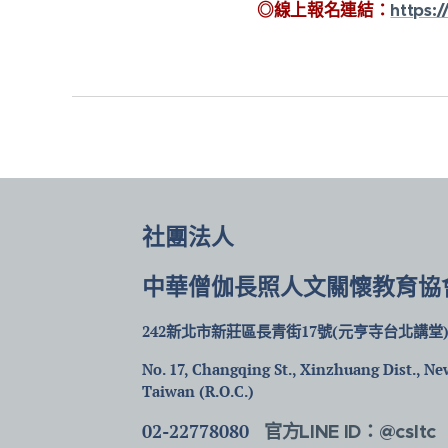
◎線上報名連結：
https:
社團法人
中華僧伽長照人文關懷教育協
242新北市新莊區長青街17號(元亨寺台北講堂
No. 17, Changqing St., Xinzhuang Dist., New
Taiwan (R.O.C.)
02-22778080
官方LINE ID：@csltc