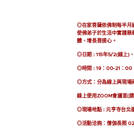
◎在家菩薩依佛制每半月
使佛弟子於生活中實踐慈
體、增長菩提心。
◎日期 :
115年5/2(線上)
◎時間 :
19：00-21：00
◎方式：分為線上與現場
線上使用ZOOM會議室(請
◎現場地點 :
元亨寺台北講
◎活動洽詢：僧伽長照 02-