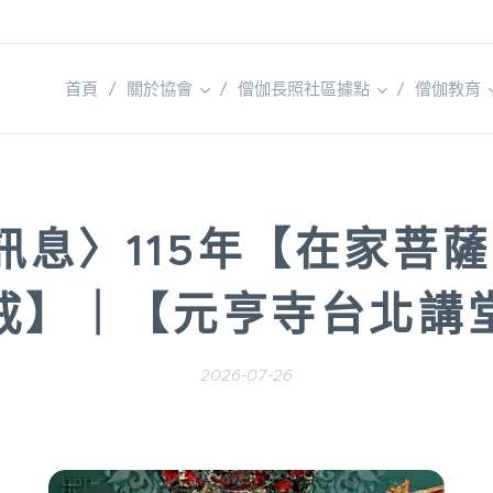
首頁
關於協會
僧伽長照社區據點
僧伽教育
訊息〉115年
【在家菩薩
戒】｜【元亨寺台北講
2026-07-26