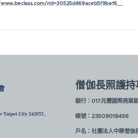
//www.beclass.com/rid=30525d469aceb5f9bef6
__
僧伽長照護持
會
銀行：017兆豐國際商業
)
 Taipei City 242033 ,
帳號：23509018456
戶名：社團法人中華僧伽