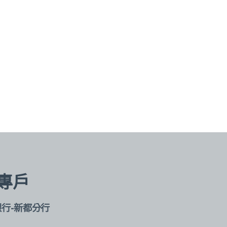
專戶
銀行-新都分行