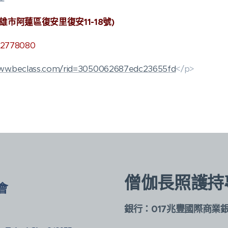
市阿蓮區復安里復安11-18號)
778080
www.beclass.com/rid=3050062687edc23655fd
</p>
僧伽長照護持
會
銀行：017兆豐國際商業
)