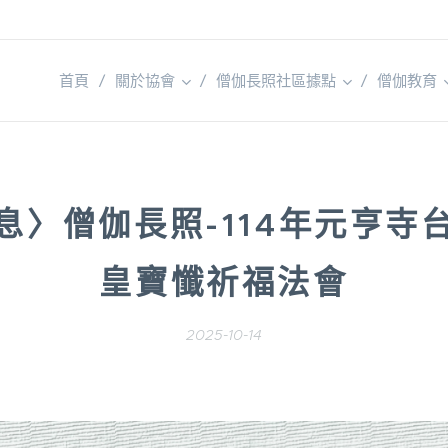
首頁
關於協會
僧伽長照社區據點
僧伽教育
息〉
僧伽長照-114年元亨寺
皇寶懺祈福法會
2025-10-14