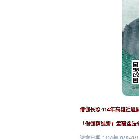
僧伽長照-114年高雄社
「僧伽精進營」盂蘭盆法
法會日期：114年 8/8-8/1