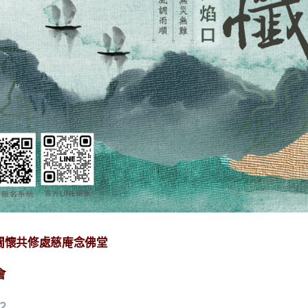
區關懷共修處慈庵念佛堂
會
2