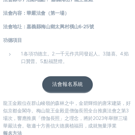
法會內容：華嚴法會（第一場）
法會地圵：嘉義縣梅山鄉太興村橫山6-25號
功德項目
1.各項功德主。2.一千元作共同發起人。3.隨喜。4.焰
口贊普。5.點福慧燈。
法會報名系統
龍王金殿位在群山峻嶺的森林之中，金碧輝煌的唐宋建築，好
似京都金閣寺。梅山龍王金殿是僧伽長照全台推廣法會之第3
場次，響應推廣「僧伽長照」之理念，將於2023年舉辦三場
華嚴法會。敬邀十方善信大德廣植福田，成就無量淨業
報名方法