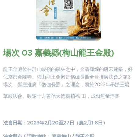
場次 03 嘉義縣(梅山龍王金殿)
龍王金殿位在群山峻嶺的森林之中，金碧輝煌的唐宋建築，好
似京都金閣寺。梅山龍王金殿是僧伽長照全台推廣法會之第3
場次，響應推廣「僧伽長照」之理念，將於2023年舉辦三場
華嚴法會。敬邀十方善信大德廣植福 田，成就無量淨業
法會日期：2023年2月20至27日（農2月1-8日）
法會縣市 / 活動地點： 嘉義梅山 / 龍王金殿