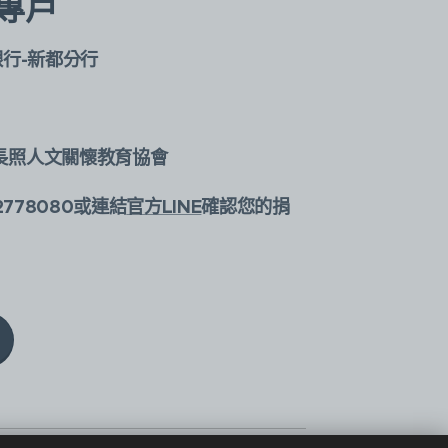
專戶
銀行-新都分行
長照人文關懷教育協會
2778080或連結
官方LINE
確認您的捐