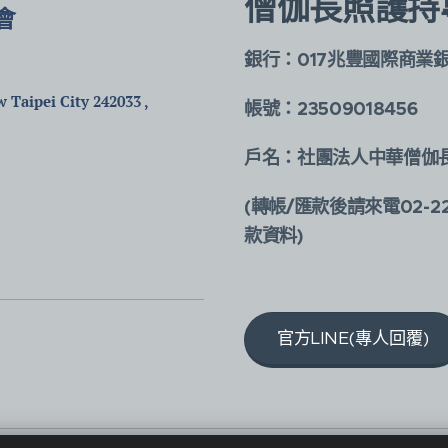
僧伽長照護持
會
銀行：017兆豐國際商業
)
 Taipei City 242033 ,
帳號：23509018456
戶名：社團法人中華僧伽
(轉帳/匯款後請來電02-2
款資料)
官方LINE(專人回覆)