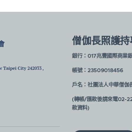
僧伽長照護持
會
銀行：017兆豐國際商業
)
 Taipei City 242033 ,
帳號：23509018456
戶名：社團法人中華僧伽
(轉帳/匯款後請來電02-2
款資料)