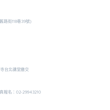
路街118巷39號)
亨寺台北講堂繳交
傳真報名：02-29943210