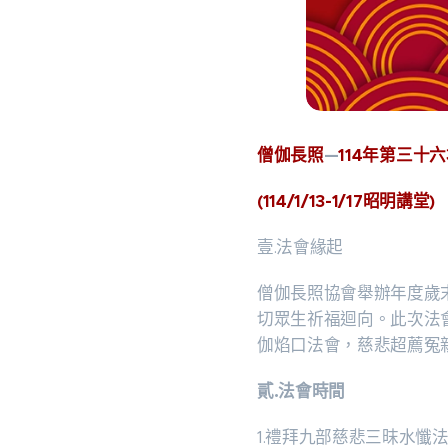
僧伽長照
—
114年第三十
(114/1/13-1/17昭明講堂)
壹.法會緣起
僧伽長照協會舉辦年度歲
切眾生祈福迴向。此次法
伽焰口法會，慈悲超薦冤
貳.法會時間
1.禮拜九部慈悲三昩水懺法會1