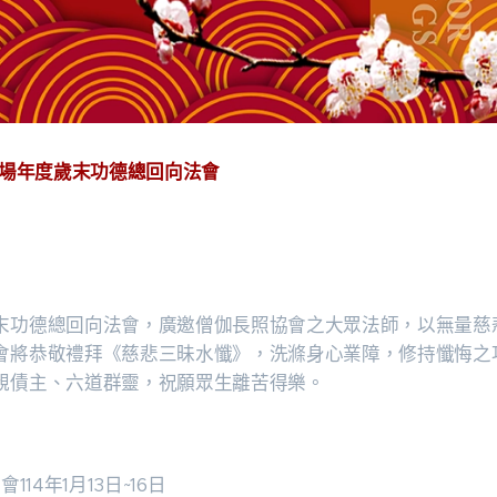
六場
年度歲末功德總回向法會
末功德總回向法會，廣邀僧伽長照協會之大眾法師，以無量慈
會將恭敬禮拜《慈悲三昧水懺》，洗滌身心業障，修持懺悔之
親債主、六道群靈，祝願眾生離苦得樂。
14年1月13日~16日