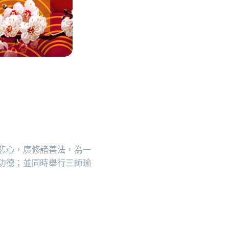
悲心，廣修諸善法，為一
功德；並同時舉行三師瑜