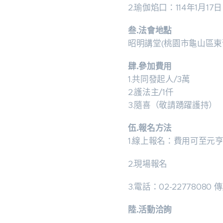
2.瑜伽焰口：114年1月17日
叁.法會地點
昭明講堂(桃園市龜山區東舊
肆.參加費用
1.共同發起人/3萬
2.護法主/1仟
3.隨喜（敬請踴躍護持）
伍.報名方法
1.線上報名：費用可至元
2.現場報名
3.電話：02-22778080 
陸.活動洽詢