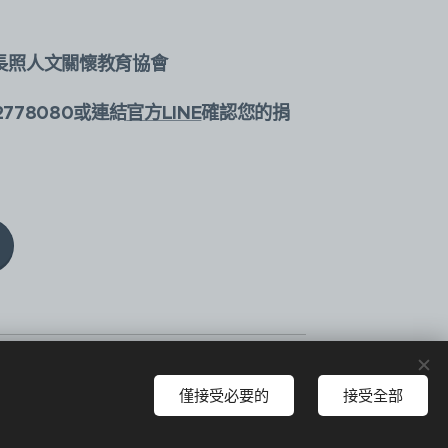
長照人文關懷教育協會
2778080或連結
官方LINE
確認您的捐
語言
English
中文 (繁體)
僅接受必要的
接受全部