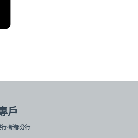
專戶
銀行-新都分行