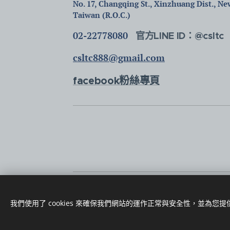
No. 17, Changqing St., Xinzhuang Dist., New
Taiwan (R.O.C.)
02-22778080
官方LINE ID：@csltc
csltc888@gmail.com
facebook粉絲專頁
版權所有@社團法人中華僧伽長照人文關懷教育協會
我們使用了 cookies 來確保我們網站的運作正常與安全性，並為您
電話：02-22778080