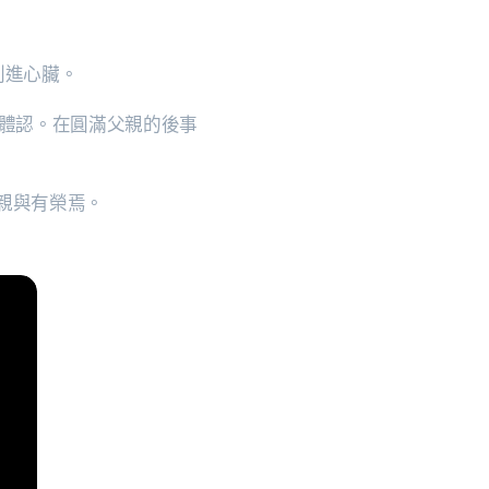
刺進心臟。
的體認。在圓滿父親的後事
親與有榮焉。