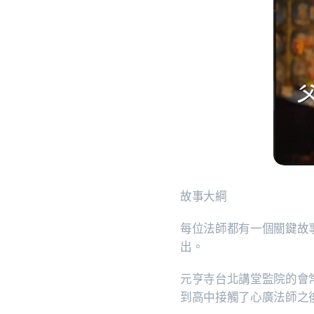
故事大綱
每位法師都有一個關鍵故
出。
元亨寺台北講堂監院的會
到高中接觸了心廣法師之