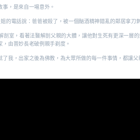
故事，是來自一場意外。
姐姐的電話說：爸爸被殺了，被一個酗酒精神錯亂的鄰居拿刀
進解剖室，看著法醫解剖父親的大體，讓他對生死有更深一層
家，由菩妙長老破例親手剃度。
就了我，出家之後為佛教，為大眾所做的每一件事情，都讓父