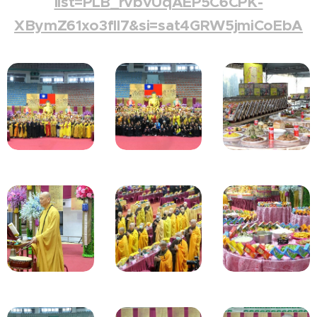
list=PLB_rvbvUqAEP5C6CPK-
XBymZ61xo3flI7&si=sat4GRW5jmiCoEbA