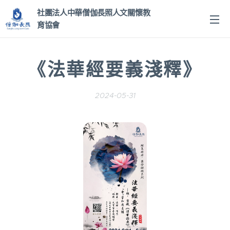
社團法人中華僧伽長照人文關
懷教
育協會
《法華經要義淺釋》
2024-05-31