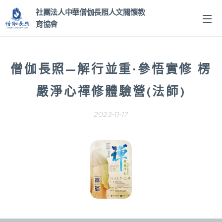
社團法人中華僧伽長照人文關
懷教
育協會
僧伽長照—解行並重·參悟實修 楞
嚴淨心禪修體驗營(法師)
2023-11-17