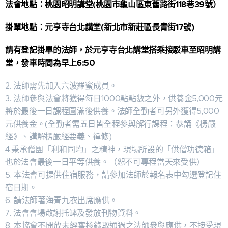
法會地點：桃園昭明講堂(桃園市龜山區東舊路街118巷39號）
掛單地點：元亨寺台北講堂(新北市新莊區長青街17號)
請有登記掛單的法師，於元亨寺台北講堂搭乘接駁車至昭明講
堂，發車時間為早上6:50
2. 法師需先加入六波羅蜜成員。
3. 法師參與法會將獲得每日1000點點數之外，供養金5,000元
將於最後一日課程圓滿後供養。法師全勤者可另外獲得5,000
元供養金。(全勤者需五日皆全程參與解行課程：恭誦《楞嚴
經》、講解楞嚴經要義、禪修)
4.秉承僧團「利和同均」之精神，現場所設的「供僧功德箱」
也於法會最後一日平等供養。（恕不可專程當天來受供）
5. 本法會可提供住宿服務，請參加法師於報名表中勾選登記住
宿日期。
6. 請法師著海青九衣出席應供。
7. 法會會場敬謝托缽及發放刊物資料。
8. 本協會不開放未經審核錄取通過之法師參與應供，不接受現