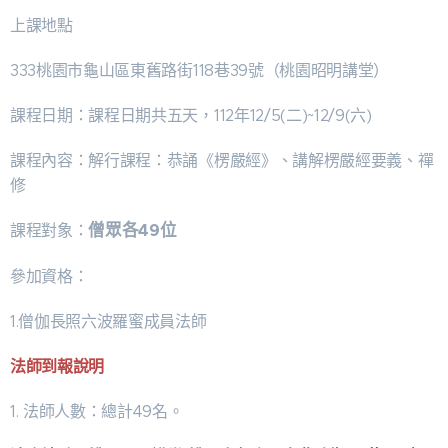
上課地點
333桃園市龜山區東舊路街118巷39號（桃園昭明講堂）
課程日期：課程日期共五天，112年12/5(二)~12/9(六)
課程內容：解行課程：恭誦《楞嚴經》、講解楞嚴經要義、禪
修
僧眾各49位
課程對象：
參加資格：
1.僧伽長照六波羅蜜成員法師
法師到報說明
1. 法師人數：總計49名。