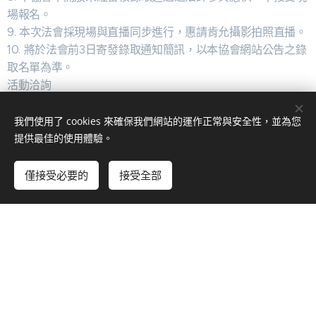
場報名。
9. 本次法會採現場與直播同步進行，惠請肯允攝影拍照直播。
10. 將於法會前3日寄發錄取通知簡訊，以本協會網站公告之錄
取名單為準。
活動洽詢
僧伽長照 02-22778080
我們使用了 cookies 來確保我們網站的運作正常與安全性，並為您
昭明講堂 03-3509095~7
提供最佳的使用體驗。
如有要事無法參加者，請於活動前前致電或連結官方LINE
僅接受必要的
接受全部
https://lin.ee/DBiOi1g
留言。
社團法人
中華僧伽長照人文關懷教育協會