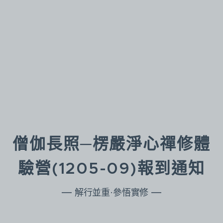
僧伽長照─楞嚴淨心禪修體
驗營(1205-09)報到通知
解行並重·參悟實修