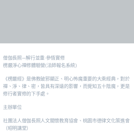
僧伽長照—解行並重·參悟實修
楞嚴淨心禪修體驗營(法師報名系統)
《楞嚴經》是佛教破邪顯正、明心怖魔重要的大乘經典，對於
禪、淨、律、密，皆具有深遠的影響，而覺知五十陰魔，更是
修行者實修的下手處。
主辦單位
社團法人僧伽長照人文關懷教育協會、桃園市德律文化策進會
（昭明講堂）